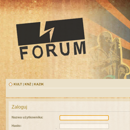
KULT
|
KNŻ
|
KAZIK
Zaloguj
Nazwa użytkownika:
Hasło: