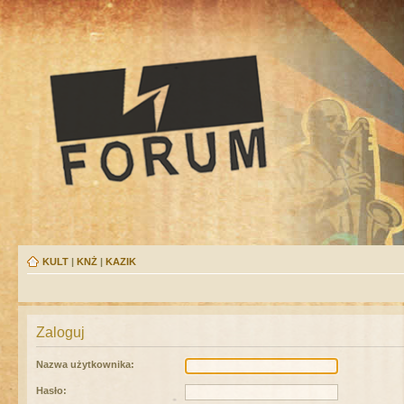
KULT
|
KNŻ
|
KAZIK
Zaloguj
Nazwa użytkownika:
Hasło: