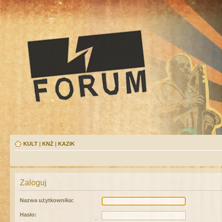
KULT
|
KNŻ
|
KAZIK
Zaloguj
Nazwa użytkownika:
Hasło: