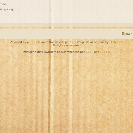
 mnie
 tej sesji
Ekipa
•
Powered by
phpBB
® Forum Software © phpBB Group. Color scheme by
ColorizeIt!
Polityka prywatności
Przyjazne użytkownikom polskie wsparcie phpBB3 -
phpBB3.PL