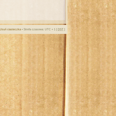
Usuń ciasteczka
• Strefa czasowa: UTC + 1 [
DST
]