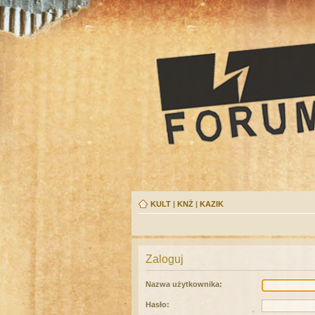
KULT
|
KNŻ
|
KAZIK
Zaloguj
Nazwa użytkownika:
Hasło: