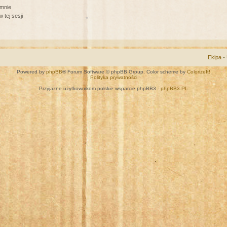
 mnie
 tej sesji
Ekipa
•
Powered by
phpBB
® Forum Software © phpBB Group. Color scheme by
ColorizeIt!
Polityka prywatności
Przyjazne użytkownikom polskie wsparcie phpBB3 -
phpBB3.PL