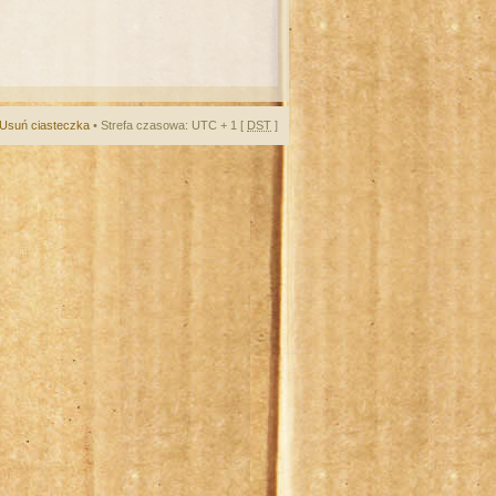
Usuń ciasteczka
• Strefa czasowa: UTC + 1 [
DST
]