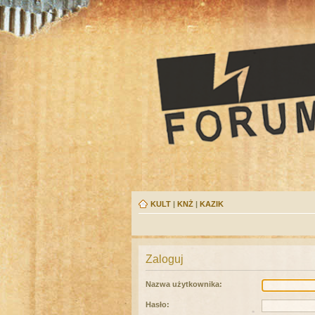
KULT
|
KNŻ
|
KAZIK
Zaloguj
Nazwa użytkownika:
Hasło: