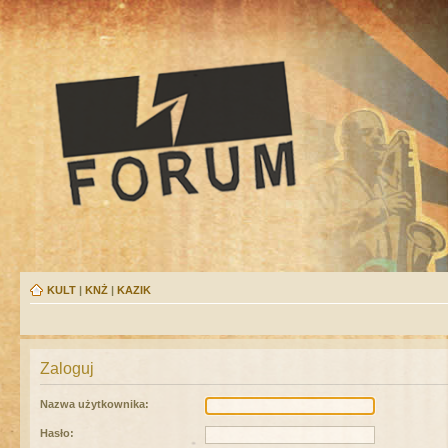
KULT
|
KNŻ
|
KAZIK
Zaloguj
Nazwa użytkownika:
Hasło: