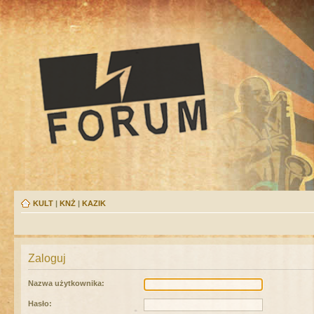
KULT
|
KNŻ
|
KAZIK
Zaloguj
Nazwa użytkownika:
Hasło: