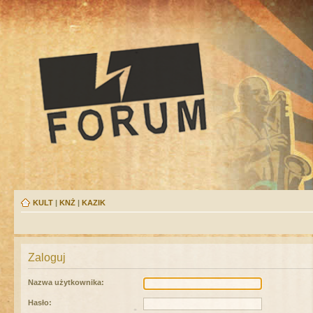
KULT
|
KNŻ
|
KAZIK
Zaloguj
Nazwa użytkownika:
Hasło: