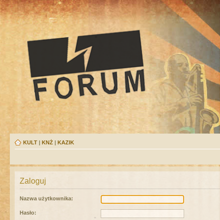
KULT
|
KNŻ
|
KAZIK
Zaloguj
Nazwa użytkownika:
Hasło: