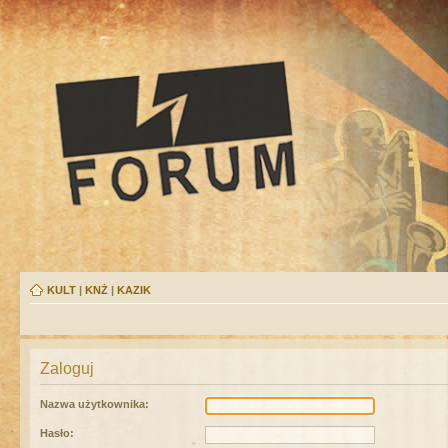
KULT
|
KNŻ
|
KAZIK
Zaloguj
Nazwa użytkownika:
Hasło: