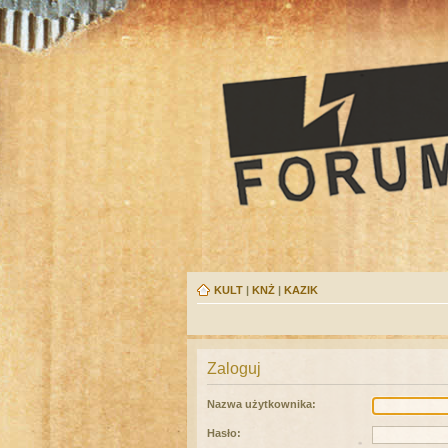
KULT
|
KNŻ
|
KAZIK
Zaloguj
Nazwa użytkownika:
Hasło: