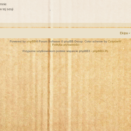
 mnie
 tej sesji
Ekipa
•
Powered by
phpBB
® Forum Software © phpBB Group. Color scheme by
ColorizeIt!
Polityka prywatności
Przyjazne użytkownikom polskie wsparcie phpBB3 -
phpBB3.PL