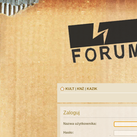
KULT
|
KNŻ
|
KAZIK
Zaloguj
Nazwa użytkownika:
Hasło: