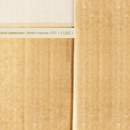
Usuń ciasteczka
• Strefa czasowa: UTC + 1 [
DST
]