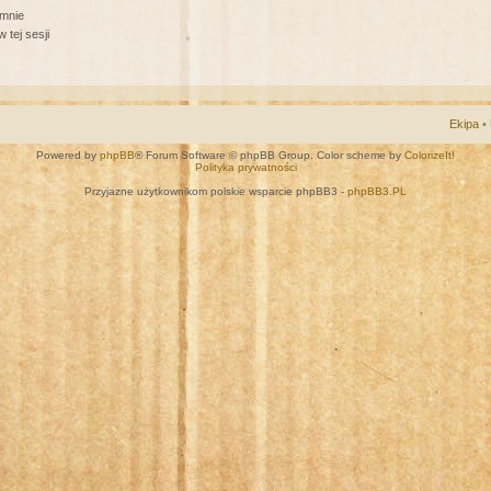
 mnie
 tej sesji
Ekipa
•
Powered by
phpBB
® Forum Software © phpBB Group. Color scheme by
ColorizeIt!
Polityka prywatności
Przyjazne użytkownikom polskie wsparcie phpBB3 -
phpBB3.PL