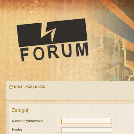
KULT
|
KNŻ
|
KAZIK
Zaloguj
Nazwa użytkownika:
Hasło: