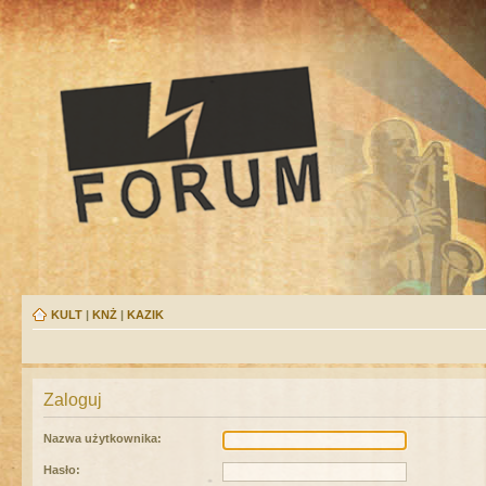
KULT
|
KNŻ
|
KAZIK
Zaloguj
Nazwa użytkownika:
Hasło: