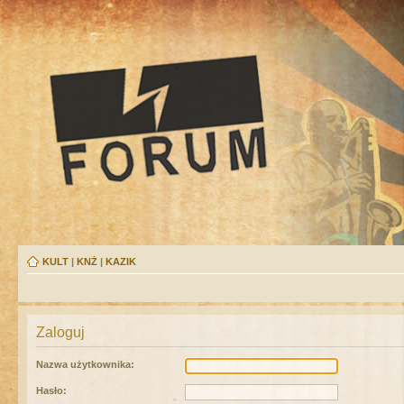
KULT
|
KNŻ
|
KAZIK
Zaloguj
Nazwa użytkownika:
Hasło: