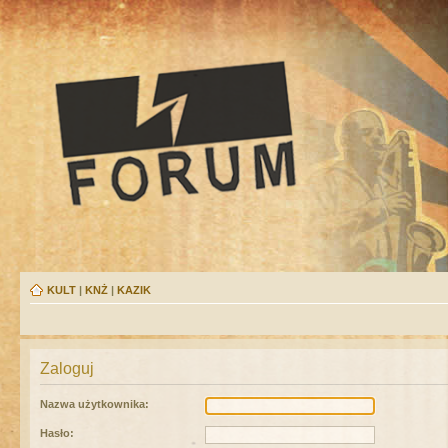
KULT
|
KNŻ
|
KAZIK
Zaloguj
Nazwa użytkownika:
Hasło: