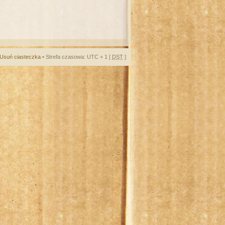
Usuń ciasteczka
• Strefa czasowa: UTC + 1 [
DST
]