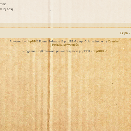
 mnie
 tej sesji
Ekipa
•
Powered by
phpBB
® Forum Software © phpBB Group. Color scheme by
ColorizeIt!
Polityka prywatności
Przyjazne użytkownikom polskie wsparcie phpBB3 -
phpBB3.PL