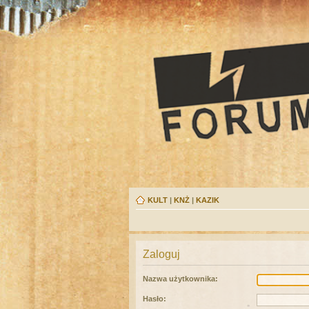
KULT
|
KNŻ
|
KAZIK
Zaloguj
Nazwa użytkownika:
Hasło: