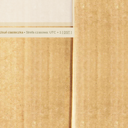
Usuń ciasteczka
• Strefa czasowa: UTC + 1 [
DST
]