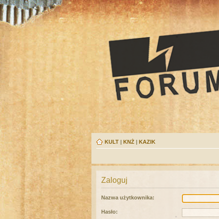
KULT
|
KNŻ
|
KAZIK
Zaloguj
Nazwa użytkownika:
Hasło: