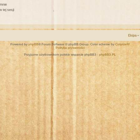
 mnie
 tej sesji
Ekipa
•
Powered by
phpBB
® Forum Software © phpBB Group. Color scheme by
ColorizeIt!
Polityka prywatności
Przyjazne użytkownikom polskie wsparcie phpBB3 -
phpBB3.PL