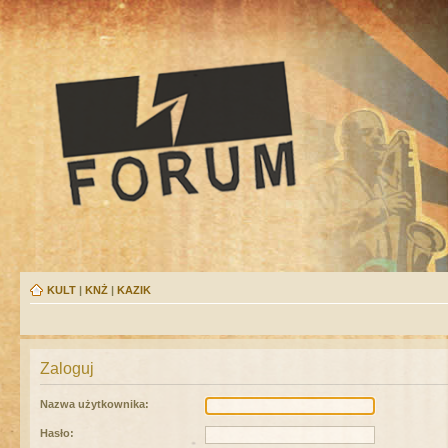
KULT
|
KNŻ
|
KAZIK
Zaloguj
Nazwa użytkownika:
Hasło: