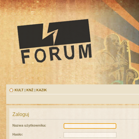
KULT
|
KNŻ
|
KAZIK
Zaloguj
Nazwa użytkownika:
Hasło: