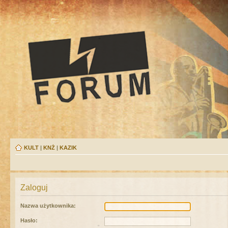
KULT
|
KNŻ
|
KAZIK
Zaloguj
Nazwa użytkownika:
Hasło: