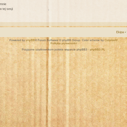
 mnie
 tej sesji
Ekipa
•
Powered by
phpBB
® Forum Software © phpBB Group. Color scheme by
ColorizeIt!
Polityka prywatności
Przyjazne użytkownikom polskie wsparcie phpBB3 -
phpBB3.PL