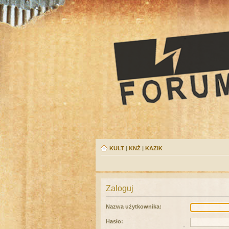
KULT
|
KNŻ
|
KAZIK
Zaloguj
Nazwa użytkownika:
Hasło: