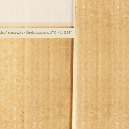
Usuń ciasteczka
• Strefa czasowa: UTC + 1 [
DST
]