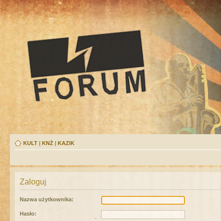
KULT
|
KNŻ
|
KAZIK
Zaloguj
Nazwa użytkownika:
Hasło: