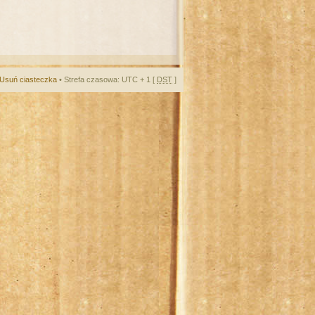
Usuń ciasteczka
• Strefa czasowa: UTC + 1 [
DST
]