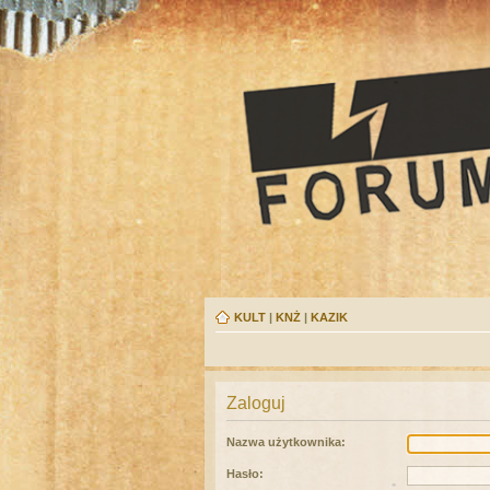
KULT
|
KNŻ
|
KAZIK
Zaloguj
Nazwa użytkownika:
Hasło: