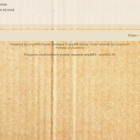
 mnie
 tej sesji
Ekipa
•
Powered by
phpBB
® Forum Software © phpBB Group. Color scheme by
ColorizeIt!
Polityka prywatności
Przyjazne użytkownikom polskie wsparcie phpBB3 -
phpBB3.PL