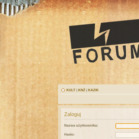
KULT
|
KNŻ
|
KAZIK
Zaloguj
Nazwa użytkownika:
Hasło: