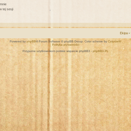
 mnie
 tej sesji
Ekipa
•
Powered by
phpBB
® Forum Software © phpBB Group. Color scheme by
ColorizeIt!
Polityka prywatności
Przyjazne użytkownikom polskie wsparcie phpBB3 -
phpBB3.PL