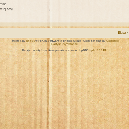
 mnie
 tej sesji
Ekipa
•
Powered by
phpBB
® Forum Software © phpBB Group. Color scheme by
ColorizeIt!
Polityka prywatności
Przyjazne użytkownikom polskie wsparcie phpBB3 -
phpBB3.PL