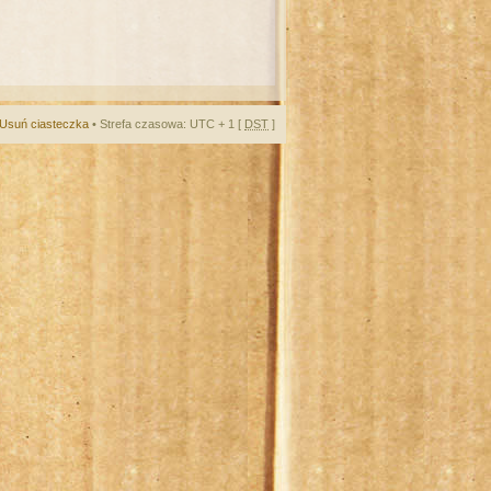
Usuń ciasteczka
• Strefa czasowa: UTC + 1 [
DST
]