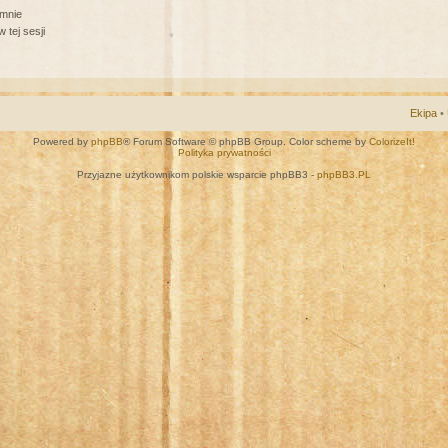
 mnie
 tej sesji
Ekipa
•
Powered by
phpBB
® Forum Software © phpBB Group. Color scheme by
ColorizeIt!
Polityka prywatności
Przyjazne użytkownikom polskie wsparcie phpBB3 -
phpBB3.PL