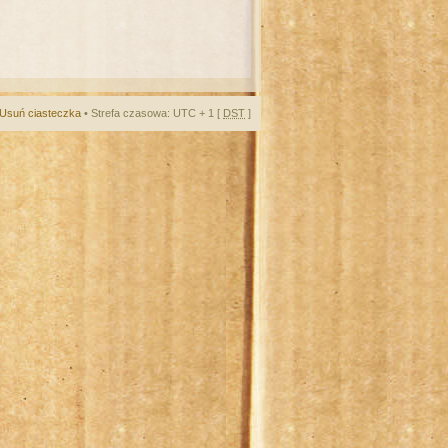
Usuń ciasteczka
• Strefa czasowa: UTC + 1 [
DST
]