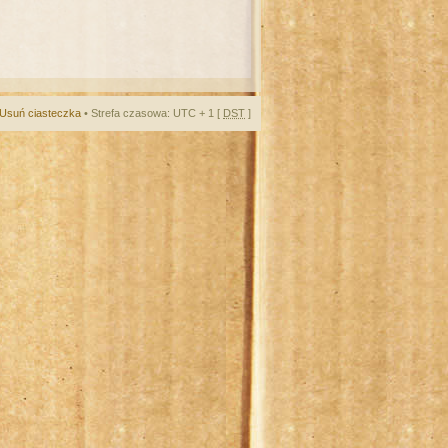
Usuń ciasteczka
• Strefa czasowa: UTC + 1 [
DST
]