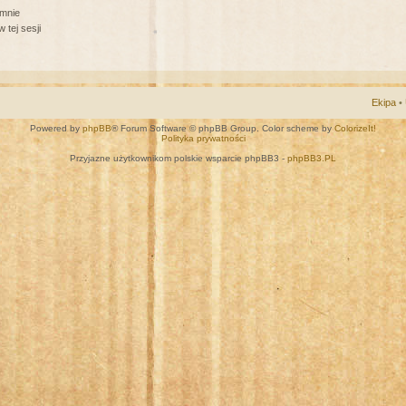
 mnie
 tej sesji
Ekipa
•
Powered by
phpBB
® Forum Software © phpBB Group. Color scheme by
ColorizeIt!
Polityka prywatności
Przyjazne użytkownikom polskie wsparcie phpBB3 -
phpBB3.PL