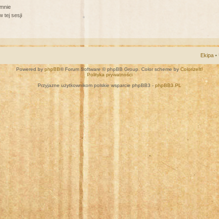
 mnie
 tej sesji
Ekipa
•
Powered by
phpBB
® Forum Software © phpBB Group. Color scheme by
ColorizeIt!
Polityka prywatności
Przyjazne użytkownikom polskie wsparcie phpBB3 -
phpBB3.PL