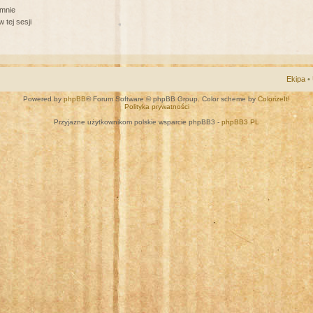
 mnie
 tej sesji
Ekipa
•
Powered by
phpBB
® Forum Software © phpBB Group. Color scheme by
ColorizeIt!
Polityka prywatności
Przyjazne użytkownikom polskie wsparcie phpBB3 -
phpBB3.PL