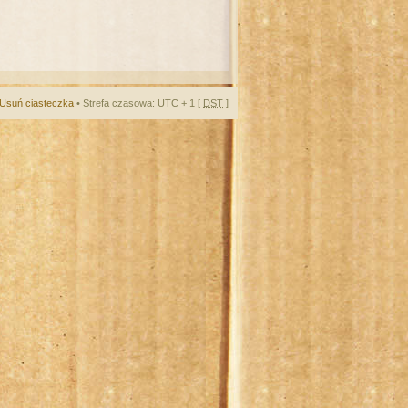
Usuń ciasteczka
• Strefa czasowa: UTC + 1 [
DST
]