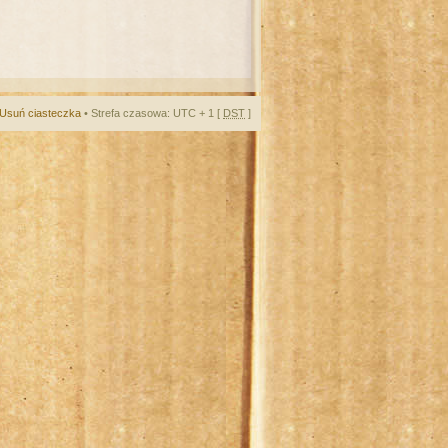
Usuń ciasteczka
• Strefa czasowa: UTC + 1 [
DST
]