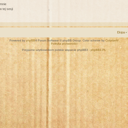
 mnie
 tej sesji
Ekipa
•
Powered by
phpBB
® Forum Software © phpBB Group. Color scheme by
ColorizeIt!
Polityka prywatności
Przyjazne użytkownikom polskie wsparcie phpBB3 -
phpBB3.PL