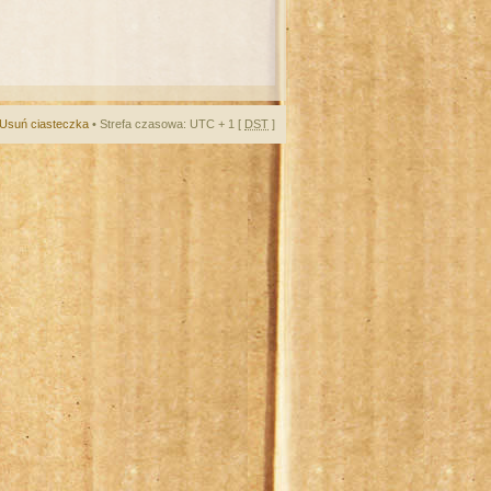
Usuń ciasteczka
• Strefa czasowa: UTC + 1 [
DST
]