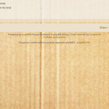
 mnie
 tej sesji
Ekipa
•
Powered by
phpBB
® Forum Software © phpBB Group. Color scheme by
ColorizeIt!
Polityka prywatności
Przyjazne użytkownikom polskie wsparcie phpBB3 -
phpBB3.PL