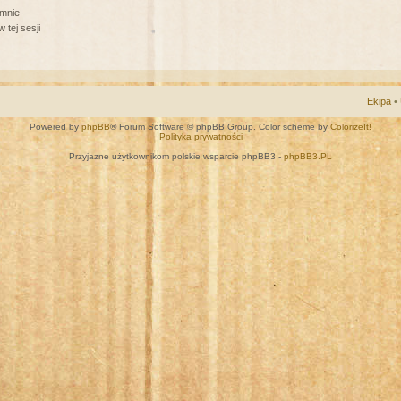
 mnie
 tej sesji
Ekipa
•
Powered by
phpBB
® Forum Software © phpBB Group. Color scheme by
ColorizeIt!
Polityka prywatności
Przyjazne użytkownikom polskie wsparcie phpBB3 -
phpBB3.PL