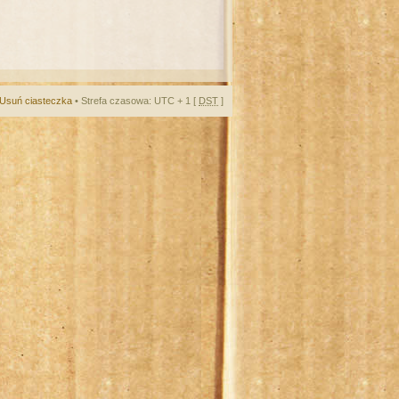
Usuń ciasteczka
• Strefa czasowa: UTC + 1 [
DST
]