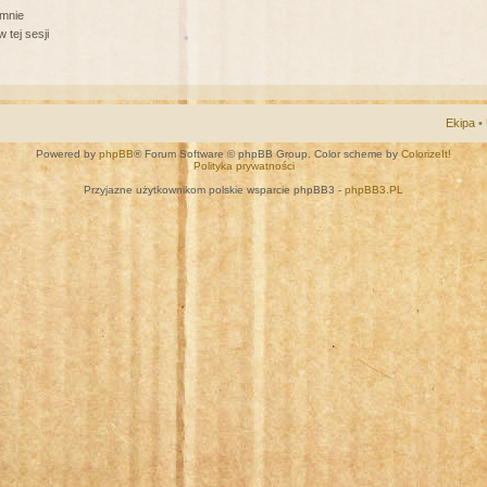
 mnie
 tej sesji
Ekipa
•
Powered by
phpBB
® Forum Software © phpBB Group. Color scheme by
ColorizeIt!
Polityka prywatności
Przyjazne użytkownikom polskie wsparcie phpBB3 -
phpBB3.PL