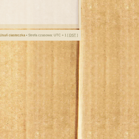
Usuń ciasteczka
• Strefa czasowa: UTC + 1 [
DST
]