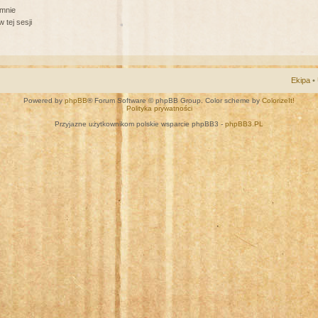
 mnie
 tej sesji
Ekipa
•
Powered by
phpBB
® Forum Software © phpBB Group. Color scheme by
ColorizeIt!
Polityka prywatności
Przyjazne użytkownikom polskie wsparcie phpBB3 -
phpBB3.PL