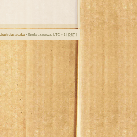
Usuń ciasteczka
• Strefa czasowa: UTC + 1 [
DST
]